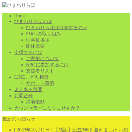
Home
ひまわりらぼとは
ひまわりらぼは何をするのか
SDGsの取り組み
理事長挨拶
団体概要
支援するには
ご寄附について
NPOに参加するには
支援者リスト
LINEこども相談
サポート事例
よくある質問
お問合せ
講演依頼
カウンセラーになりませんか？
最新のお知らせ
[ 2023年10月11日 ]
【感謝】設立2年を迎えました
お知