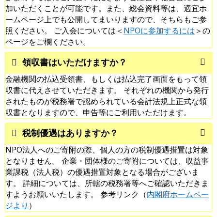
加いただくことが可能です。また、総会資料等は、適宜ホ
ームページ上でも公開してまいりますので、そちらもご参
照ください。 ご入会については＜
NPOに参加するには
＞の
ページをご欄ください。
領収書はいただけますか？
金融機関の払込受領書、もしくは払込完了画面をもって領
収書に代えさせていただきます。 それぞれの機関から発行
されたものが税務署で認められている会計法規上正式な領
収書となりますので、申告等にご利用いただけます。
税制優遇はありますか？
NPO法人へのご寄附の際、個人の方の税制優遇措置は対象
となりません。 企業・団体様のご寄附については、収益事
業課税（法人税）の優遇措置対象となる場合がございま
す。 詳細については、所轄の税務署等へご確認いただきま
すようお願いいたします。 参考リンク（
内閣府ホームペー
ジより
）