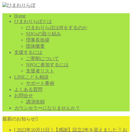
Home
ひまわりらぼとは
ひまわりらぼは何をするのか
SDGsの取り組み
理事長挨拶
団体概要
支援するには
ご寄附について
NPOに参加するには
支援者リスト
LINEこども相談
サポート事例
よくある質問
お問合せ
講演依頼
カウンセラーになりませんか？
最新のお知らせ
[ 2023年10月11日 ]
【感謝】設立2年を迎えました
お