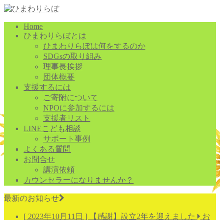
Home
ひまわりらぼとは
ひまわりらぼは何をするのか
SDGsの取り組み
理事長挨拶
団体概要
支援するには
ご寄附について
NPOに参加するには
支援者リスト
LINEこども相談
サポート事例
よくある質問
お問合せ
講演依頼
カウンセラーになりませんか？
最新のお知らせ
[ 2023年10月11日 ]
【感謝】設立2年を迎えました
お