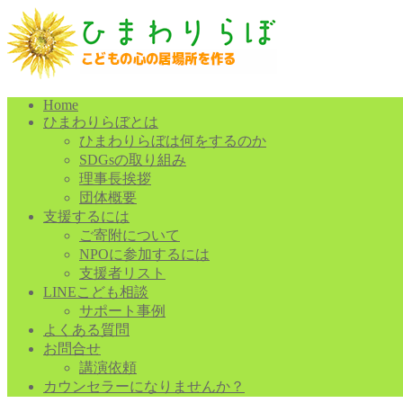
Home
ひまわりらぼとは
ひまわりらぼは何をするのか
SDGsの取り組み
理事長挨拶
団体概要
支援するには
ご寄附について
NPOに参加するには
支援者リスト
LINEこども相談
サポート事例
よくある質問
お問合せ
講演依頼
カウンセラーになりませんか？